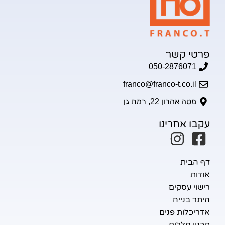
רטי קשר
050-2876071
franco@franco-t.co.il
מטה אהרון 22, רמת גן
בו אחרינו
 הבית
דות
שוי עסקים
תר בנייה
ריכלות פנים
נון חללים