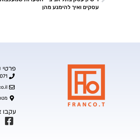
עסקים ואיך להימנע מהן
פרטי 
071
o.il
מטה אהר
עקבו א